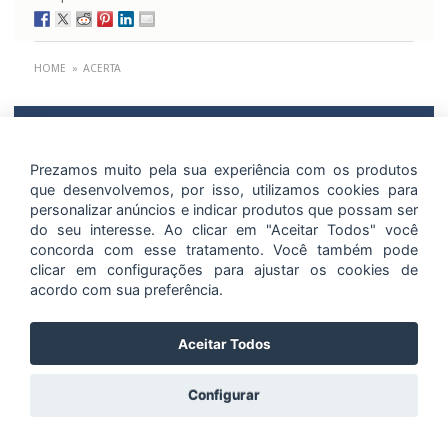
HOME
»
ACERTA
O CDLRio se moderniza a cada dia. É assim desde 1955 quando foi fundado e se
tornou a primeira entidade representativa do comércio lojista. Mais de 50 anos
Prezamos muito pela sua experiência com os produtos
de bons serviços prestados ao comércio, transformando dados em soluções.
que desenvolvemos, por isso, utilizamos cookies para
•
Política de Proteção de Dados
personalizar anúncios e indicar produtos que possam ser
•
Portal do Titular de Dados
do seu interesse. Ao clicar em "Aceitar Todos" você
•
Canal de Denúncias
concorda com esse tratamento. Você também pode
(C) Copyright 2026 CDLRio.
clicar em configurações para ajustar os cookies de
Inovação e soluções para o seu negócio
acordo com sua preferência.
Aceitar Todos
Configurar