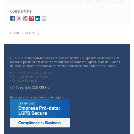
Compartilhe:
HOME
»
DEFINE PJ
O CDLRio se moderniza a cada dia. É assim desde 1955 quando foi fundado e se
tornou a primeira entidade representativa do comércio lojista. Mais de 50 anos
de bons serviços prestados ao comércio, transformando dados em soluções.
•
Política de Proteção de Dados
•
Portal do Titular de Dados
•
Canal de Denúncias
(C) Copyright 2026 CDLRio.
Inovação e soluções para o seu negócio