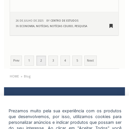
26 DE JULHO DE 2025
BY
CENTRO DE ESTUDOS
IN
ECONOMIA
,
NOTÍCIAS
,
NOTÍCIAS CDLRIO
,
PESQUISA
Prev
1
2
3
4
5
Next
HOME
»
Blog
O CDLRio se moderniza a cada dia. É assim desde 1955 quando foi fundado e se
tornou a primeira entidade representativa do comércio lojista. Mais de 50 anos
de bons serviços prestados ao comércio, transformando dados em soluções.
Prezamos muito pela sua experiência com os produtos
•
Política de Proteção de Dados
que desenvolvemos, por isso, utilizamos cookies para
•
Portal do Titular de Dados
personalizar anúncios e indicar produtos que possam ser
•
Canal de Denúncias
do seu interesse. Ao clicar em "Aceitar Todos" você
(C) Copyright 2026 CDLRio.