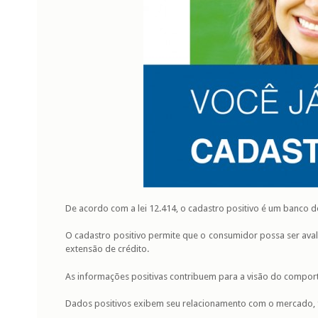
De acordo com a lei 12.414, o cadastro positivo é um banco 
O cadastro positivo permite que o consumidor possa ser aval
extensão de crédito.
As informações positivas contribuem para a visão do comporta
Dados positivos exibem seu relacionamento com o mercado, f