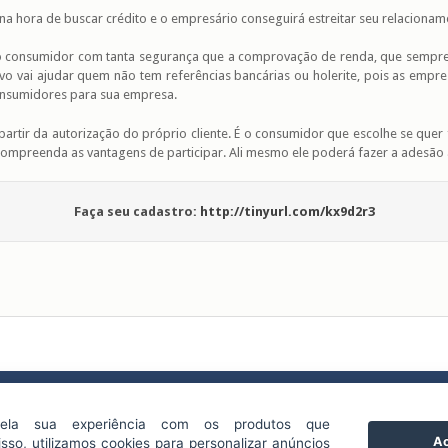
 hora de buscar crédito e o empresário conseguirá estreitar seu relacioname
o consumidor com tanta segurança que a comprovação de renda, que sempre 
ivo vai ajudar quem não tem referências bancárias ou holerite, pois as empr
onsumidores para sua empresa.
artir da autorização do próprio cliente. É o consumidor que escolhe se quer 
ompreenda as vantagens de participar. Ali mesmo ele poderá fazer a adesão 
Faça seu cadastro:
http://tinyurl.com/kx9d2r3
 fundado e se tornou a primeira entidade representativa do comércio
ela sua experiência com os produtos que
o, transformando dados em soluções.
Ac
sso, utilizamos cookies para personalizar anúncios