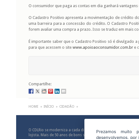
O consumidor que paga as contas em dia ganhará vantagens na
O Cadastro Positivo apresenta a movimentação de crédito d
uma barreira para a concessão do crédito. O Cadastro Posit
forem avaliar uma compra a prazo. Isso se traduz em mais c
É importante saber que o Cadastro Positivo só é divulgado a p
para que acessem o site
www.apoioaoconsumidor.com.br
e c
Compartilhe:
HOME
»
INÍCIO
»
CIDADÃO
»
O CDLRio se moderniza a cada dia. É assim desde 1955 quando foi
Prezamos muito p
lojista. Mais de 50 anos de bons serviços prestados ao comérci
desenvolvemos, por i