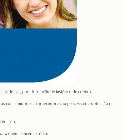
 jurídicas, para formação de histórico de crédito.
iar os consumidores e fornecedores no processo de obtenção e
editício.
para quem concede crédito.