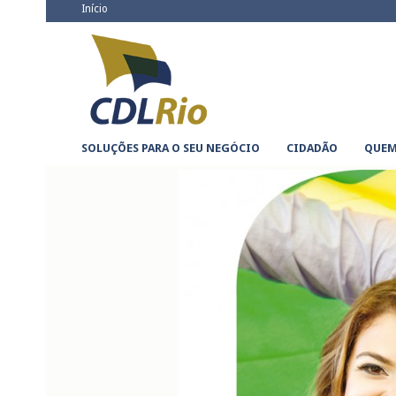
Go
Início
to
CDLRio
Clube de Diretores Lojistas do Rio de Janeiro
main
navigation
Skip
SOLUÇÕES PARA O SEU NEGÓCIO
CIDADÃO
QUEM
to
content