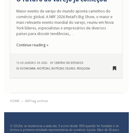
Maior evento de varejo do mundo aponta caminhos do
comércio global. A NRF 2026 Retail’s Big Show, o maior e
mais relevante evento mundial do varejo, reuniu em Nova
York líderes, especialistas e empresários de diversos
países para discutir tendências,…
Continue reading »
15 DE JANEIRO DE 2026
BY
CENTRO DE ESTUDOS
IN
ECONOMIA
,
NOTÍCIAS
,
NOTÍCIAS CDLRIO
,
PESQUISA
HOME
»
NRF
tag archive
O CDLRio se moderniza a cada dia. É assim desde 1955 quando foi fundado e se
tornou a primeira entidade representativa do comércio lojista. Mais de 50 anos