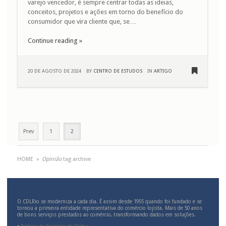
varejo vencedor, é sempre centrar todas as ideias,
conceitos, projetos e ações em torno do benefício do
consumidor que vira cliente que, se…
Continue reading »
20 DE AGOSTO DE 2024
BY
CENTRO DE ESTUDOS
IN
ARTIGO
Prev
1
2
HOME
»
Opinião
tag archive
O CDLRio se moderniza a cada dia. É assim desde 1955 quando foi fundado e se
tornou a primeira entidade representativa do comércio lojista. Mais de 50 anos
de bons serviços prestados ao comércio, transformando dados em soluções.