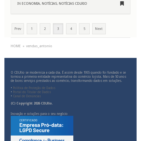
IN
ECONOMIA
,
NOTÍCIAS
,
NOTÍCIAS CDLRIO
Prev
1
2
3
4
5
Next
HOME
»
vendas_antonio
O CDLRio se moderniza a cada dia. É assim desde 1955 quando foi fundado e se
tornou a primeira entidade representativa do comércio lojista. Mais de 50 anos
de bons serviços prestados ao comércio, transformando dados em soluções.
•
Política de Proteção de Dados
•
Portal do Titular de Dados
•
Canal de Denúncias
(C) Copyright 2026 CDLRio.
Inovação e soluções para o seu negócio