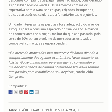
descontos com planos de pagamentos facilitados, considerando
as possibilidades de vendas. Os segmentos com maior
expectativa para o Natal são roupas, calçados, brinquedos,
bolsas e acessórios, celulares, perfumaria/beleza e bijuterias.
Um dado interessante na pesquisa foi a adequação do nível de
estoques para o consumo esperado do final de ano. A maioria
dos comerciantes se planejou melhor do que ano passado, pois
cerca de 90% acham o volume de mercadorias estocadas
compatível com o que se espera vender.
“
É o mercado através das suas nuances e dinâmica ditando o
comportamento dos agentes econômicos. Neste contexto, os
lojistas vão se organizando para entregar ao consumidor a
melhor experiência de compra objetivando fidelizá-lo sempre
que possível para rentabilizar o seu negócio
”, conclui Aldo
Gonçalves.
Compartilhe:
TAGS:
COMÉRCIO
,
NATAL
,
OPINIÃO
,
PESQUISA
,
VAREJO