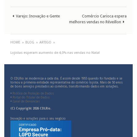
Varejo: Inovação e Gente
Comércio Carioca espera
melhores vendas no Réveillon
HOME
»
BLOG
»
ARTIGO
»
Lojistas esperam aumento de 4,0% nas vendas no Natal
O CDLRio se moderniza a cada dia. É assim desde 1955 quando foi fundado e se
tornou a primeira entidade representativa do comércio lojista. Mais de 50 anos
de bons serviços prestados ao comércio, transformando dados em soluções.
•
Política de Proteção de Dados
•
Portal do Titular de Dados
•
Canal de Denúncias
(C) Copyright 2026 CDLRio.
Inovação e soluções para o seu negócio