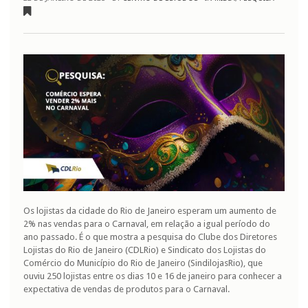
vender
2%
mais
no
Carnaval
Os lojistas da cidade do Rio de Janeiro esperam um aumento de
2% nas vendas para o Carnaval, em relação a igual período do
ano passado. É o que mostra a pesquisa do Clube dos Diretores
Lojistas do Rio de Janeiro (CDLRio) e Sindicato dos Lojistas do
Comércio do Município do Rio de Janeiro (SindilojasRio), que
ouviu 250 lojistas entre os dias 10 e 16 de janeiro para conhecer a
expectativa de vendas de produtos para o Carnaval.