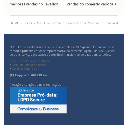
melhores vendas no Réveillon
vendas do comércio carioca
HOME
»
BLOG
»
MÍDIA
»
Comércio espera vender 2% mais no Carnaval
O CDLRio se moderniza a cada dia. É assim desde 1955 quando foi fundado e se
tornou a primeira entidade representativa do comércio lojista. Mais de 50 anos
de bons serviços prestados ao comércio, transformando dados em soluções.
•
Política de Proteção de Dados
•
Portal do Titular de Dados
•
Canal de Denúncias
(C) Copyright 2026 CDLRio.
Inovação e soluções para o seu negócio