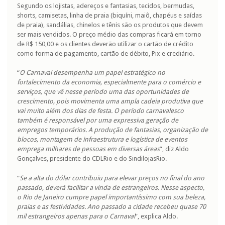
Segundo os lojistas, adereços e fantasias, tecidos, bermudas,
shorts, camisetas, linha de praia (biquíni, maiô, chapéus e saídas
de praia), sandálias, chinelos e tênis são os produtos que devem
ser mais vendidos. O preço médio das compras ficará em torno
de R$ 150,00 e os clientes deverão utilizar o cartão de crédito
como forma de pagamento, cartão de débito, Pix e crediário.
“
O Carnaval desempenha um papel estratégico no
fortalecimento da economia, especialmente para o comércio e
serviços, que vê nesse período uma das oportunidades de
crescimento, pois movimenta uma ampla cadeia produtiva que
vai muito além dos dias de festa. O período carnavalesco
também é responsável por uma expressiva geração de
empregos temporários. A produção de fantasias, organização de
blocos, montagem de infraestrutura e logística de eventos
emprega milhares de pessoas em diversas áreas
”, diz Aldo
Gonçalves, presidente do CDLRio e do SindilojasRio.
“
Se a alta do dólar contribuiu para elevar preços no final do ano
passado, deverá facilitar a vinda de estrangeiros. Nesse aspecto,
o Rio de Janeiro cumpre papel importantíssimo com sua beleza,
praias e as festividades. Ano passado a cidade recebeu quase 70
mil estrangeiros apenas para o Carnaval
”, explica Aldo.