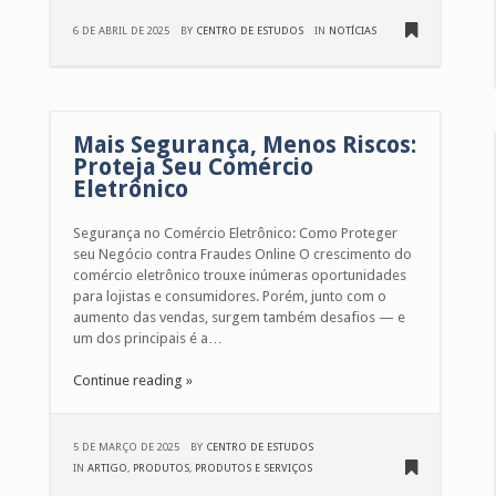
6 DE ABRIL DE 2025
BY
CENTRO DE ESTUDOS
IN
NOTÍCIAS
Mais Segurança, Menos Riscos:
Proteja Seu Comércio
Eletrônico
Segurança no Comércio Eletrônico: Como Proteger
seu Negócio contra Fraudes Online O crescimento do
comércio eletrônico trouxe inúmeras oportunidades
para lojistas e consumidores. Porém, junto com o
aumento das vendas, surgem também desafios — e
um dos principais é a…
Continue reading »
5 DE MARÇO DE 2025
BY
CENTRO DE ESTUDOS
IN
ARTIGO
,
PRODUTOS
,
PRODUTOS E SERVIÇOS