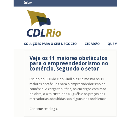
Go
Início
to
CDLRio
Clube de Diretores Lojistas do Rio de Janeiro
main
navigation
Skip
SOLUÇÕES PARA O SEU NEGÓCIO
CIDADÃO
QUEM
to
content
Veja os 11 maiores obstáculos
para o empreendedorismo no
comércio, segundo o setor
Estudo do CDLRio e do SindilojasRio mostra os 11
maiores obstáculos para o empreendedorismo no
comércio. A carga tributária, os encargos com mão
de obra, o alto custo dos aluguéis e os preços das
mercadorias adquiridas são alguns dos problemas…
Continue reading »