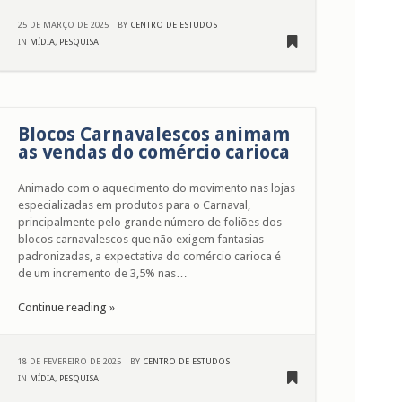
25 DE MARÇO DE 2025
BY
CENTRO DE ESTUDOS
IN
MÍDIA
,
PESQUISA
Blocos Carnavalescos animam
as vendas do comércio carioca
Animado com o aquecimento do movimento nas lojas
especializadas em produtos para o Carnaval,
principalmente pelo grande número de foliões dos
blocos carnavalescos que não exigem fantasias
padronizadas, a expectativa do comércio carioca é
de um incremento de 3,5% nas…
Continue reading »
18 DE FEVEREIRO DE 2025
BY
CENTRO DE ESTUDOS
IN
MÍDIA
,
PESQUISA